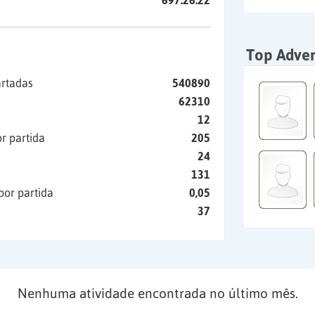
697:26:22
Top Adver
artadas
540890
62310
12
r partida
205
24
131
por partida
0,05
37
Nenhuma atividade encontrada no último mês.