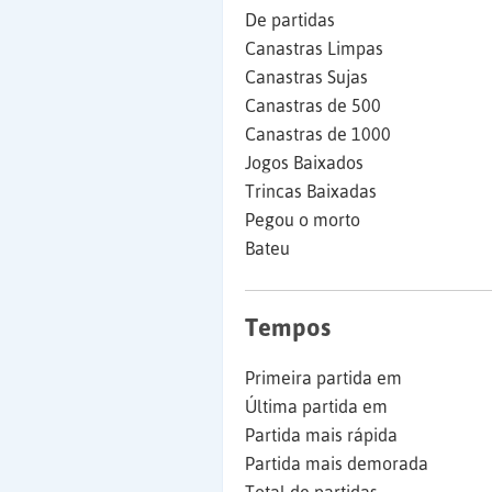
De partidas
Canastras Limpas
Canastras Sujas
Canastras de 500
Canastras de 1000
Jogos Baixados
Trincas Baixadas
Pegou o morto
Bateu
Tempos
Primeira partida em
Última partida em
Partida mais rápida
Partida mais demorada