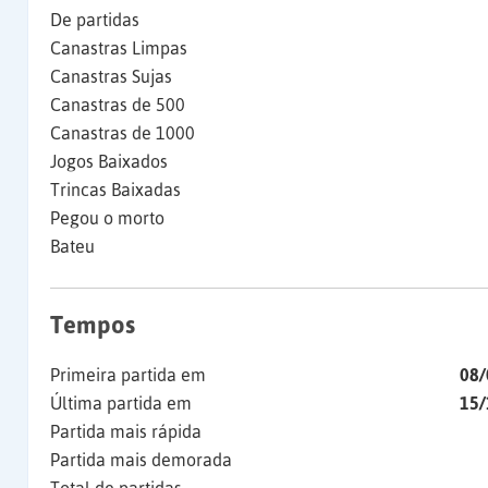
De partidas
Canastras Limpas
Canastras Sujas
Canastras de 500
Canastras de 1000
Jogos Baixados
Trincas Baixadas
Pegou o morto
Bateu
Tempos
Primeira partida em
08/
Última partida em
15/
Partida mais rápida
Partida mais demorada