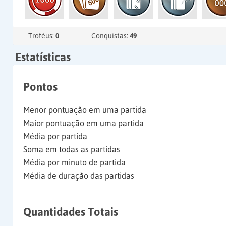
Troféus:
0
Conquistas:
49
Estatísticas
Pontos
Menor pontuação em uma partida
Maior pontuação em uma partida
Média por partida
Soma em todas as partidas
Média por minuto de partida
Média de duração das partidas
Quantidades Totais