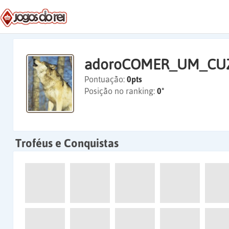
adoroCOMER_UM_CU
Pontuação:
0pts
Posição no ranking:
0º
Troféus e Conquistas