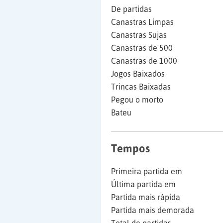
De partidas
Canastras Limpas
Canastras Sujas
Canastras de 500
Canastras de 1000
Jogos Baixados
Trincas Baixadas
Pegou o morto
Bateu
Tempos
Primeira partida em
Última partida em
Partida mais rápida
Partida mais demorada