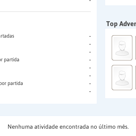
-
Top Adver
artadas
-
-
-
r partida
-
-
-
por partida
-
-
Nenhuma atividade encontrada no último mês.