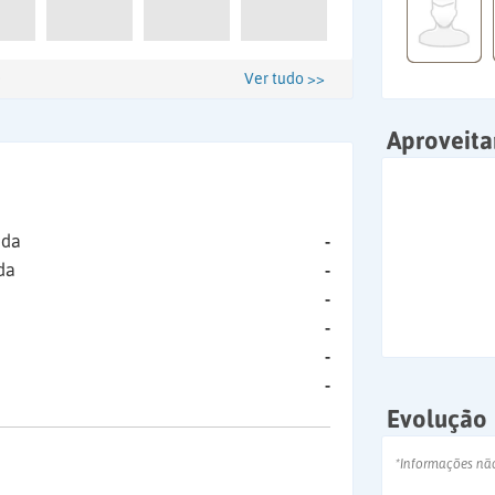
Ver tudo >>
Aproveit
ida
-
da
-
-
-
-
-
Evolução
*Informações nã