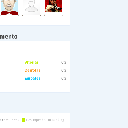
amento
Vitórias
0%
Derrotas
0%
Empates
0%
•
o calculadas.
Desempenho
Ranking