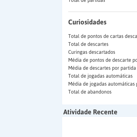
Total de partidas
Curiosidades
Total de pontos de cartas desc
Total de descartes
Curingas descartados
Média de pontos de descarte po
Média de descartes por partida
Total de jogadas automáticas
Média de jogadas automáticas 
Total de abandonos
Atividade Recente