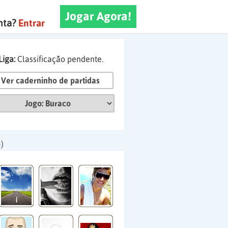
Jogar Agora!
nta?
Entrar
Liga:
Classificação pendente.
Ver caderninho de partidas
)