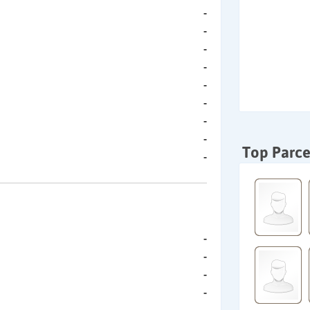
-
-
-
-
-
-
-
-
Top Parce
-
-
-
-
-