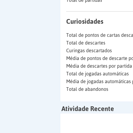
Total de partidas
Curiosidades
Total de pontos de cartas desc
Total de descartes
Curingas descartados
Média de pontos de descarte po
Média de descartes por partida
Total de jogadas automáticas
Média de jogadas automáticas 
Total de abandonos
Atividade Recente