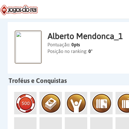
Alberto Mendonca_1
Pontuação:
0pts
Posição no ranking:
0º
Troféus e Conquistas