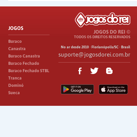
JOGOS
JOGOS DO REI ©
TODOS OS DIREITOS RESERVADOS
Buraco
No ar desde 2010 · Florianópolis/SC · Brasil
Canastra
suporte@jogosdorei.com.br
Buraco Canastra
Buraco Fechado
Buraco Fechado STBL
Tranca
Dominó
Sueca