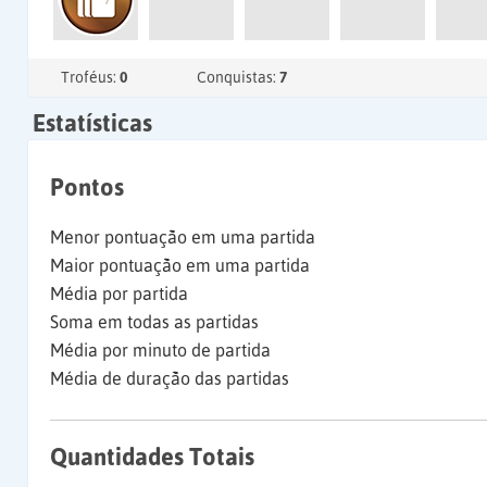
Troféus:
0
Conquistas:
7
Estatísticas
Pontos
Menor pontuação em uma partida
Maior pontuação em uma partida
Média por partida
Soma em todas as partidas
Média por minuto de partida
Média de duração das partidas
Quantidades Totais