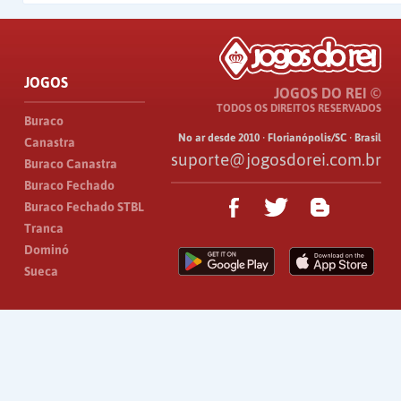
JOGOS
JOGOS DO REI ©
TODOS OS DIREITOS RESERVADOS
Buraco
No ar desde 2010 · Florianópolis/SC · Brasil
Canastra
suporte@jogosdorei.com.br
Buraco Canastra
Buraco Fechado
Buraco Fechado STBL
Tranca
Dominó
Sueca