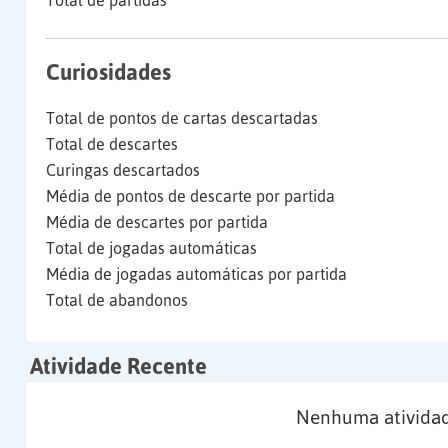
Total de partidas
Curiosidades
Total de pontos de cartas descartadas
Total de descartes
Curingas descartados
Média de pontos de descarte por partida
Média de descartes por partida
Total de jogadas automáticas
Média de jogadas automáticas por partida
Total de abandonos
Atividade Recente
Nenhuma atividad