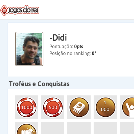
-Didi
Pontuação:
0pts
Posição no ranking:
0º
Troféus e Conquistas