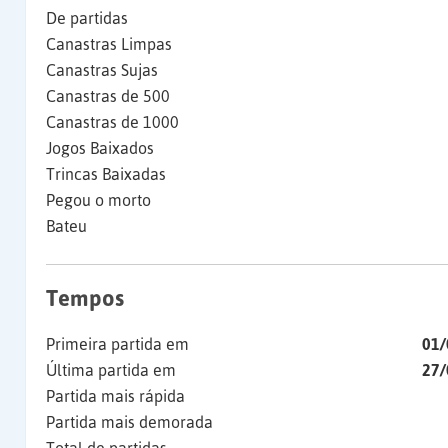
De partidas
Canastras Limpas
Canastras Sujas
Canastras de 500
Canastras de 1000
Jogos Baixados
Trincas Baixadas
Pegou o morto
Bateu
Tempos
Primeira partida em
01/
Última partida em
27/
Partida mais rápida
Partida mais demorada