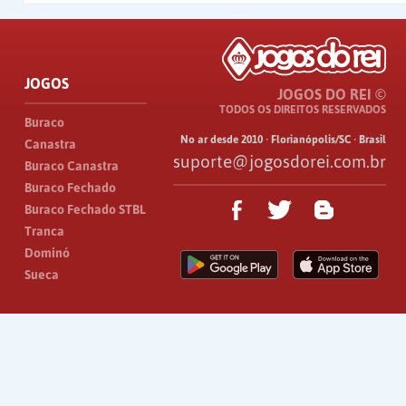
JOGOS
JOGOS DO REI ©
TODOS OS DIREITOS RESERVADOS
Buraco
No ar desde 2010 · Florianópolis/SC · Brasil
Canastra
suporte@jogosdorei.com.br
Buraco Canastra
Buraco Fechado
Buraco Fechado STBL
Tranca
Dominó
Sueca