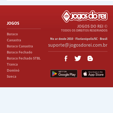
JOGOS
JOGOS DO REI ©
TODOS OS DIREITOS RESERVADOS
Buraco
No ar desde 2010 · Florianópolis/SC · Brasil
Canastra
suporte@jogosdorei.com.br
Buraco Canastra
Buraco Fechado
Buraco Fechado STBL
Tranca
Dominó
Sueca