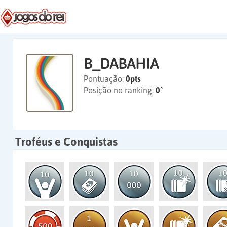
B_DABAHIA
Pontuação:
0pts
Posição no ranking:
0º
Troféus e Conquistas