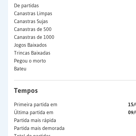
De partidas
Canastras Limpas
Canastras Sujas
Canastras de 500
Canastras de 1000
Jogos Baixados
Trincas Baixadas
Pegou o morto
Bateu
Tempos
Primeira partida em
15/
Última partida em
09/
Partida mais rápida
Partida mais demorada