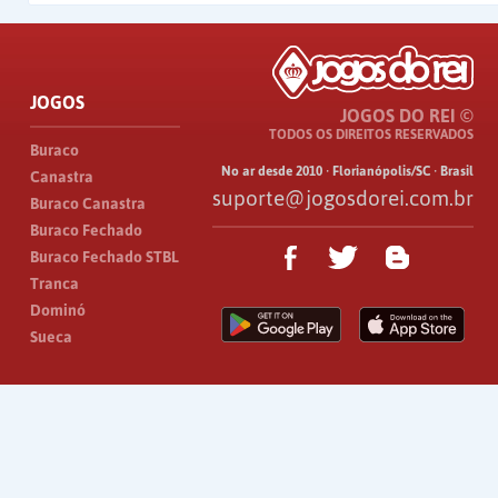
JOGOS
JOGOS DO REI ©
TODOS OS DIREITOS RESERVADOS
Buraco
No ar desde 2010 · Florianópolis/SC · Brasil
Canastra
suporte@jogosdorei.com.br
Buraco Canastra
Buraco Fechado
Buraco Fechado STBL
Tranca
Dominó
Sueca