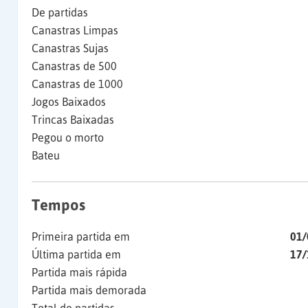
De partidas
Canastras Limpas
Canastras Sujas
Canastras de 500
Canastras de 1000
Jogos Baixados
Trincas Baixadas
Pegou o morto
Bateu
Tempos
Primeira partida em
01/
Última partida em
17/
Partida mais rápida
Partida mais demorada