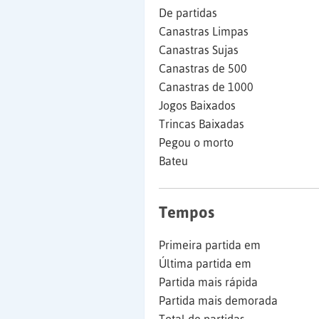
De partidas
Canastras Limpas
Canastras Sujas
Canastras de 500
Canastras de 1000
Jogos Baixados
Trincas Baixadas
Pegou o morto
Bateu
Tempos
Primeira partida em
Última partida em
Partida mais rápida
Partida mais demorada