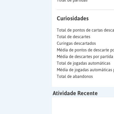
Total de partidas
Curiosidades
Total de pontos de cartas desc
Total de descartes
Curingas descartados
Média de pontos de descarte po
Média de descartes por partida
Total de jogadas automáticas
Média de jogadas automáticas 
Total de abandonos
Atividade Recente