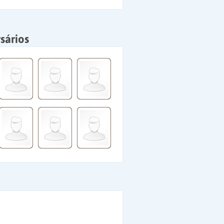
sários