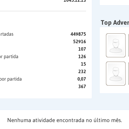
1045:12:13
Top Adver
artadas
449875
52916
107
r partida
126
15
232
por partida
0,07
367
Nenhuma atividade encontrada no último mês.