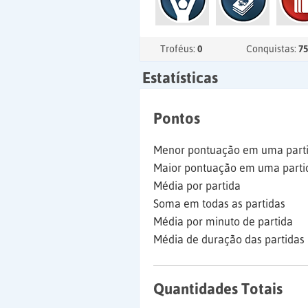
Troféus:
0
Conquistas:
75
Estatísticas
Pontos
Menor pontuação em uma part
Maior pontuação em uma parti
Média por partida
Soma em todas as partidas
Média por minuto de partida
Média de duração das partidas
Quantidades Totais