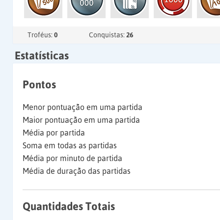
Troféus:
0
Conquistas:
26
Estatísticas
Pontos
Menor pontuação em uma partida
Maior pontuação em uma partida
Média por partida
Soma em todas as partidas
Média por minuto de partida
Média de duração das partidas
Quantidades Totais