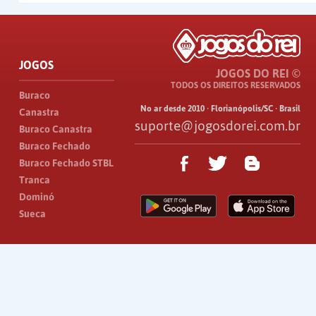
JOGOS
JOGOS DO REI ©
TODOS OS DIREITOS RESERVADOS
Buraco
No ar desde 2010 · Florianópolis/SC · Brasil
Canastra
suporte@jogosdorei.com.br
Buraco Canastra
Buraco Fechado
Buraco Fechado STBL
Tranca
Dominó
Sueca