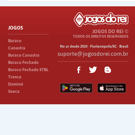
JOGOS
JOGOS DO REI ©
TODOS OS DIREITOS RESERVADOS
Buraco
No ar desde 2010 · Florianópolis/SC · Brasil
Canastra
suporte@jogosdorei.com.br
Buraco Canastra
Buraco Fechado
Buraco Fechado STBL
Tranca
Dominó
Sueca