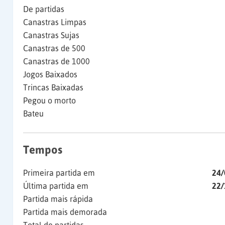
De partidas
Canastras Limpas
Canastras Sujas
Canastras de 500
Canastras de 1000
Jogos Baixados
Trincas Baixadas
Pegou o morto
Bateu
Tempos
Primeira partida em
24/
Última partida em
22/
Partida mais rápida
Partida mais demorada