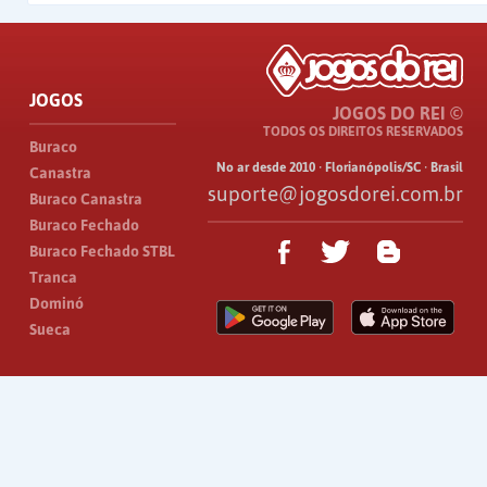
JOGOS
JOGOS DO REI ©
TODOS OS DIREITOS RESERVADOS
Buraco
No ar desde 2010 · Florianópolis/SC · Brasil
Canastra
suporte@jogosdorei.com.br
Buraco Canastra
Buraco Fechado
Buraco Fechado STBL
Tranca
Dominó
Sueca