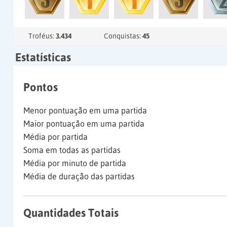
Troféus:
3.434
Conquistas:
45
Estatísticas
Pontos
Menor pontuação em uma partida
Maior pontuação em uma partida
Média por partida
Soma em todas as partidas
Média por minuto de partida
Média de duração das partidas
Quantidades Totais