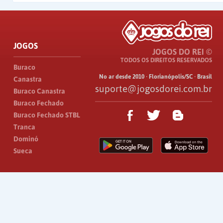
JOGOS
JOGOS DO REI ©
TODOS OS DIREITOS RESERVADOS
Buraco
No ar desde 2010 · Florianópolis/SC · Brasil
Canastra
suporte@jogosdorei.com.br
Buraco Canastra
Buraco Fechado
Buraco Fechado STBL
Tranca
Dominó
Sueca