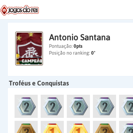
Antonio Santana
Pontuação:
0pts
Posição no ranking:
0º
Troféus e Conquistas