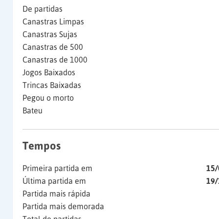
De partidas
Canastras Limpas
Canastras Sujas
Canastras de 500
Canastras de 1000
Jogos Baixados
Trincas Baixadas
Pegou o morto
Bateu
Tempos
Primeira partida em
15/
Última partida em
19/
Partida mais rápida
Partida mais demorada