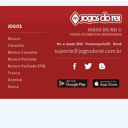
JOGOS
JOGOS DO REI ©
TODOS OS DIREITOS RESERVADOS
Buraco
No ar desde 2010 · Florianópolis/SC · Brasil
Canastra
suporte@jogosdorei.com.br
Buraco Canastra
Buraco Fechado
Buraco Fechado STBL
Tranca
Dominó
Sueca