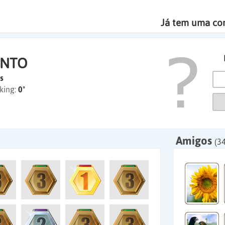
Já tem uma co
ENTO
s
king:
0º
Amigos
(34