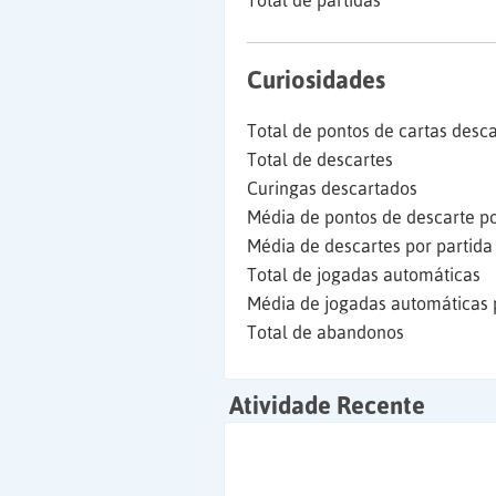
Total de partidas
Curiosidades
Total de pontos de cartas desc
Total de descartes
Curingas descartados
Média de pontos de descarte po
Média de descartes por partida
Total de jogadas automáticas
Média de jogadas automáticas 
Total de abandonos
Atividade Recente