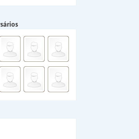
sários