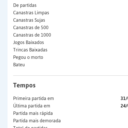
De partidas
Canastras Limpas
Canastras Sujas
Canastras de 500
Canastras de 1000
Jogos Baixados
Trincas Baixadas
Pegou o morto
Bateu
Tempos
Primeira partida em
31/
Última partida em
24/
Partida mais rápida
Partida mais demorada