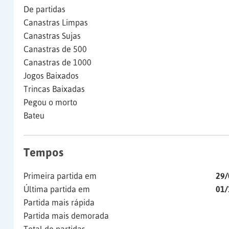
De partidas
Canastras Limpas
Canastras Sujas
Canastras de 500
Canastras de 1000
Jogos Baixados
Trincas Baixadas
Pegou o morto
Bateu
Tempos
Primeira partida em
29/
Última partida em
01/
Partida mais rápida
Partida mais demorada