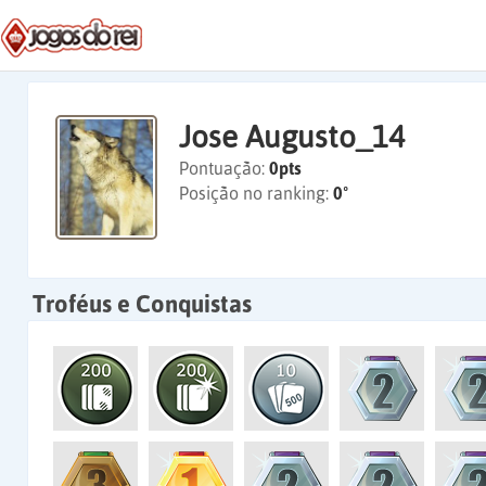
Jose Augusto_14
Pontuação:
0pts
Posição no ranking:
0º
Troféus e Conquistas