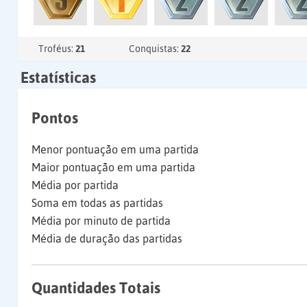
Troféus:
21
Conquistas:
22
Estatísticas
Pontos
Menor pontuação em uma partida
Maior pontuação em uma partida
Média por partida
Soma em todas as partidas
Média por minuto de partida
Média de duração das partidas
Quantidades Totais