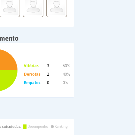
amento
Vitórias
3
60%
Derrotas
2
40%
Empates
0
0%
•
o calculadas.
Desempenho
Ranking