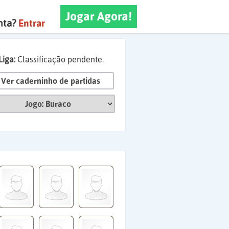
Jogar Agora!
nta?
Entrar
Liga:
Classificação pendente.
Ver caderninho de partidas