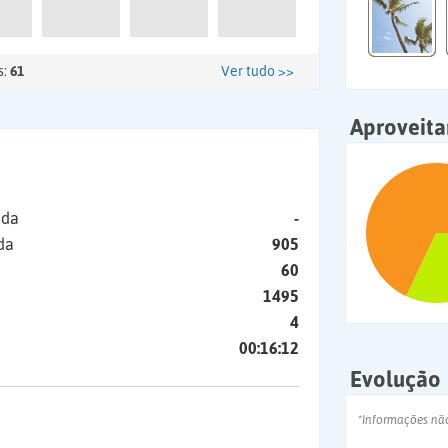
s:
61
Ver tudo >>
Aproveit
ida
-
da
905
60
1495
4
00:16:12
Evolução
*Informações nã