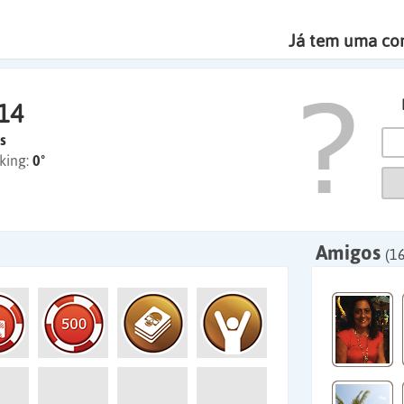
Já tem uma co
14
s
king:
0º
Amigos
(1