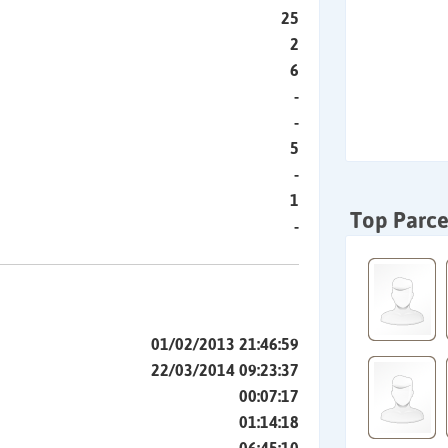
25
2
6
-
-
5
-
1
Top Parce
-
01/02/2013 21:46:59
22/03/2014 09:23:37
00:07:17
01:14:18