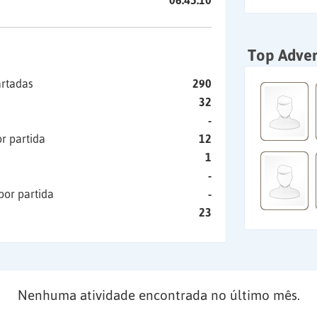
06:45:10
Top Adver
artadas
290
32
-
r partida
12
1
-
por partida
-
23
Nenhuma atividade encontrada no último mês.