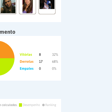
amento
Vitórias
8
32%
Derrotas
17
68%
Empates
0
0%
•
o calculadas.
Desempenho
Ranking