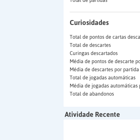
Total de partidas
Curiosidades
Total de pontos de cartas desc
Total de descartes
Curingas descartados
Média de pontos de descarte po
Média de descartes por partida
Total de jogadas automáticas
Média de jogadas automáticas 
Total de abandonos
Atividade Recente