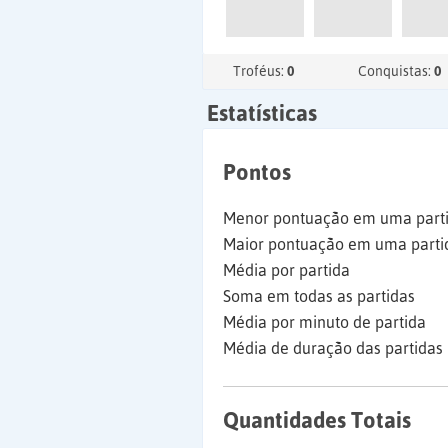
Troféus:
0
Conquistas:
0
Estatísticas
Pontos
Menor pontuação em uma part
Maior pontuação em uma parti
Média por partida
Soma em todas as partidas
Média por minuto de partida
Média de duração das partidas
Quantidades Totais