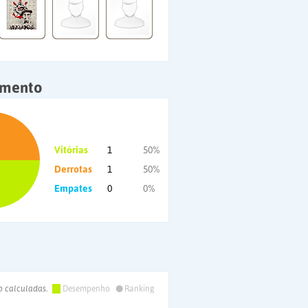
amento
Vitórias
1
50%
Derrotas
1
50%
Empates
0
0%
•
o calculadas.
Desempenho
Ranking