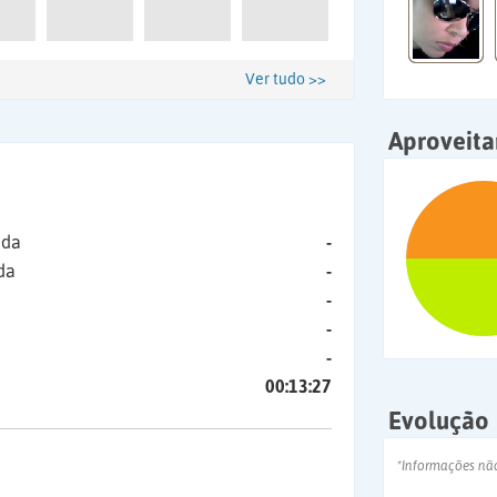
Ver tudo >>
Aproveit
ida
-
da
-
-
-
-
00:13:27
Evolução
*Informações nã