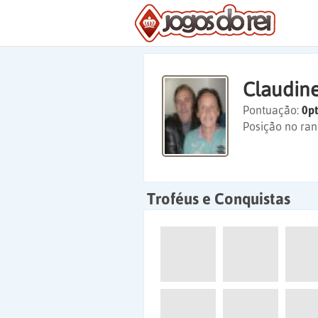
Claudine
Pontuação:
0pt
Posição no ran
Troféus e Conquistas