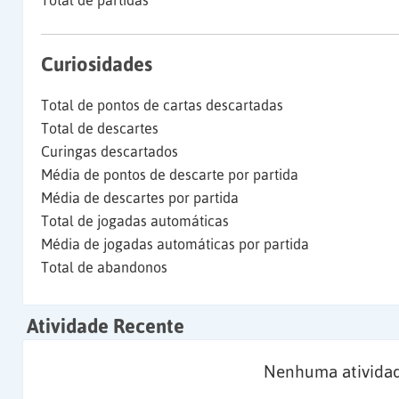
Total de partidas
Curiosidades
Total de pontos de cartas descartadas
Total de descartes
Curingas descartados
Média de pontos de descarte por partida
Média de descartes por partida
Total de jogadas automáticas
Média de jogadas automáticas por partida
Total de abandonos
Atividade Recente
Nenhuma atividad