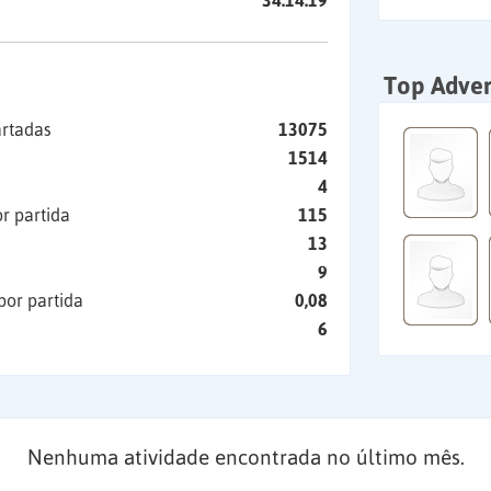
34:14:19
Top Adver
artadas
13075
1514
4
r partida
115
13
9
por partida
0,08
6
Nenhuma atividade encontrada no último mês.