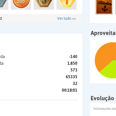
2
Ver tudo >>
Aproveit
ida
-140
da
1.850
573
65335
32
00:18:01
Evolução
*Informações nã