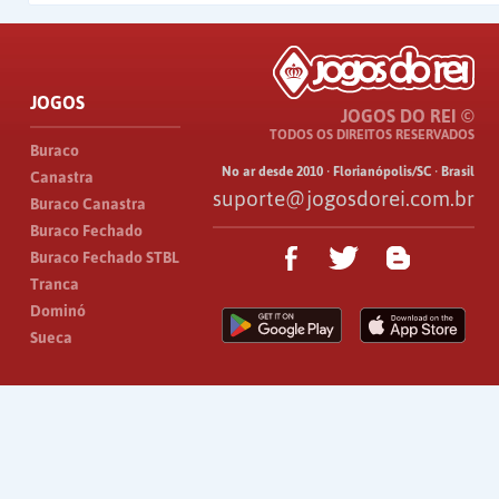
JOGOS
JOGOS DO REI ©
TODOS OS DIREITOS RESERVADOS
Buraco
No ar desde 2010 · Florianópolis/SC · Brasil
Canastra
suporte@jogosdorei.com.br
Buraco Canastra
Buraco Fechado
Buraco Fechado STBL
Tranca
Dominó
Sueca