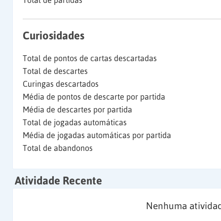
Total de partidas
Curiosidades
Total de pontos de cartas descartadas
Total de descartes
Curingas descartados
Média de pontos de descarte por partida
Média de descartes por partida
Total de jogadas automáticas
Média de jogadas automáticas por partida
Total de abandonos
Atividade Recente
Nenhuma atividad