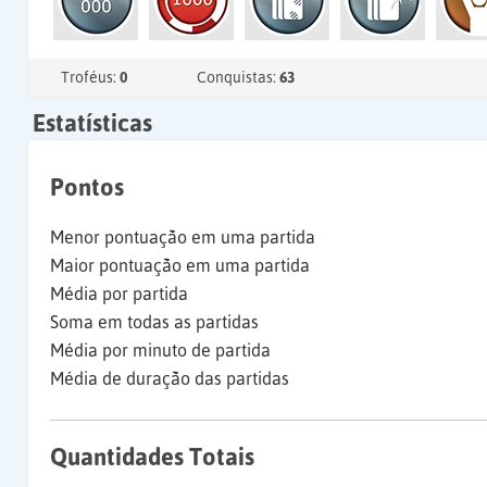
Troféus:
0
Conquistas:
63
Estatísticas
Pontos
Menor pontuação em uma partida
Maior pontuação em uma partida
Média por partida
Soma em todas as partidas
Média por minuto de partida
Média de duração das partidas
Quantidades Totais