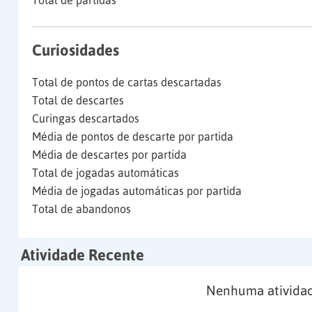
Total de partidas
Curiosidades
Total de pontos de cartas descartadas
Total de descartes
Curingas descartados
Média de pontos de descarte por partida
Média de descartes por partida
Total de jogadas automáticas
Média de jogadas automáticas por partida
Total de abandonos
Atividade Recente
Nenhuma atividad