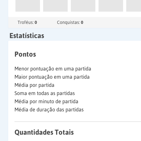
Troféus:
0
Conquistas:
0
Estatísticas
Pontos
Menor pontuação em uma partida
Maior pontuação em uma partida
Média por partida
Soma em todas as partidas
Média por minuto de partida
Média de duração das partidas
Quantidades Totais