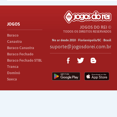
JOGOS
JOGOS DO REI ©
TODOS OS DIREITOS RESERVADOS
Buraco
No ar desde 2010 · Florianópolis/SC · Brasil
Canastra
suporte@jogosdorei.com.br
Buraco Canastra
Buraco Fechado
Buraco Fechado STBL
Tranca
Dominó
Sueca