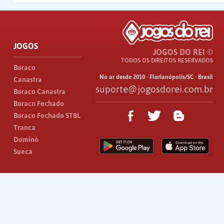
JOGOS
JOGOS DO REI ©
TODOS OS DIREITOS RESERVADOS
Buraco
No ar desde 2010 · Florianópolis/SC · Brasil
Canastra
suporte@jogosdorei.com.br
Buraco Canastra
Buraco Fechado
Buraco Fechado STBL
Tranca
Dominó
Sueca