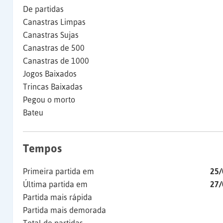
De partidas
Canastras Limpas
Canastras Sujas
Canastras de 500
Canastras de 1000
Jogos Baixados
Trincas Baixadas
Pegou o morto
Bateu
Tempos
Primeira partida em
25/
Última partida em
27/
Partida mais rápida
Partida mais demorada