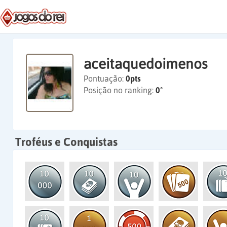
aceitaquedoimenos
Pontuação:
0pts
Posição no ranking:
0º
Troféus e Conquistas