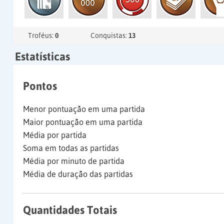
Troféus:
0
Conquistas:
13
Estatísticas
Pontos
Menor pontuação em uma partida
Maior pontuação em uma partida
Média por partida
Soma em todas as partidas
Média por minuto de partida
Média de duração das partidas
Quantidades Totais