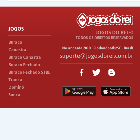
JOGOS
JOGOS DO REI ©
TODOS OS DIREITOS RESERVADOS
Buraco
No ar desde 2010 · Florianópolis/SC · Brasil
Canastra
suporte@jogosdorei.com.br
Buraco Canastra
Buraco Fechado
Buraco Fechado STBL
Tranca
Dominó
Sueca