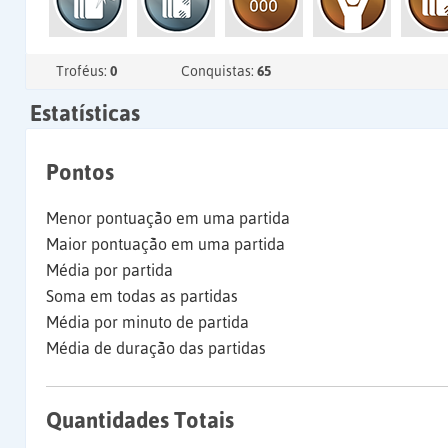
Troféus:
0
Conquistas:
65
Estatísticas
Pontos
Menor pontuação em uma partida
Maior pontuação em uma partida
Média por partida
Soma em todas as partidas
Média por minuto de partida
Média de duração das partidas
Quantidades Totais