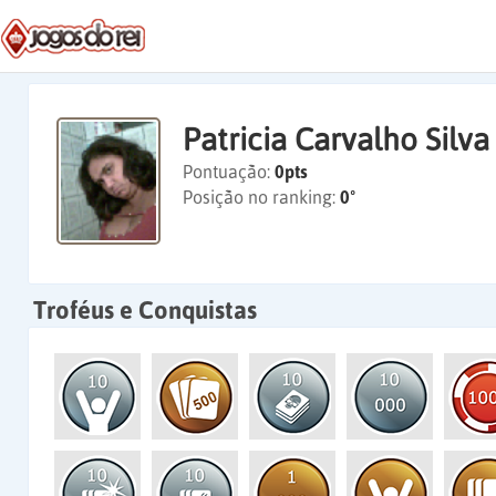
Patricia Carvalho Silva
Pontuação:
0pts
Posição no ranking:
0º
Troféus e Conquistas