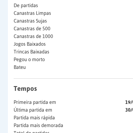
De partidas
Canastras Limpas
Canastras Sujas
Canastras de 500
Canastras de 1000
Jogos Baixados
Trincas Baixadas
Pegou o morto
Bateu
Tempos
Primeira partida em
19/
Última partida em
30/
Partida mais rápida
Partida mais demorada