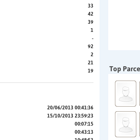
33
42
39
1
-
92
2
21
Top Parce
19
20/06/2013 00:41:36
15/10/2013 23:59:23
00:07:15
00:43:13