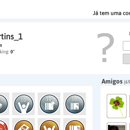
Já tem uma co
tins_1
s
king:
0º
Amigos
(69