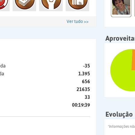
Ver tudo >>
Aproveit
ida
-35
da
1.395
656
21635
33
00:19:39
Evolução
*Informações nã