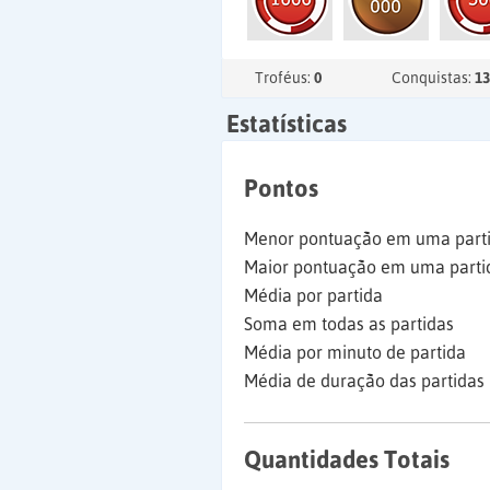
Troféus:
0
Conquistas:
13
Estatísticas
Pontos
Menor pontuação em uma part
Maior pontuação em uma parti
Média por partida
Soma em todas as partidas
Média por minuto de partida
Média de duração das partidas
Quantidades Totais