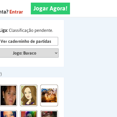
Jogar Agora!
nta?
Entrar
Liga:
Classificação pendente.
Ver caderninho de partidas
)