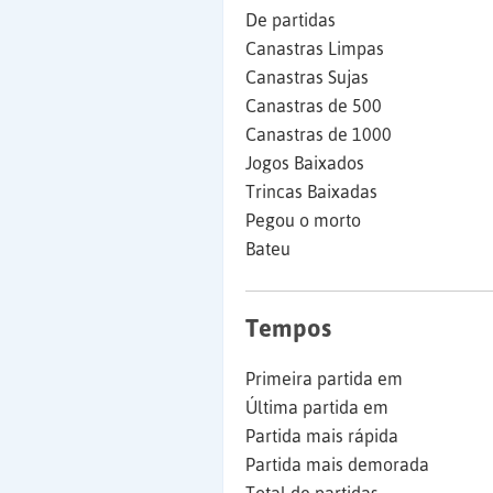
De partidas
Canastras Limpas
Canastras Sujas
Canastras de 500
Canastras de 1000
Jogos Baixados
Trincas Baixadas
Pegou o morto
Bateu
Tempos
Primeira partida em
Última partida em
Partida mais rápida
Partida mais demorada