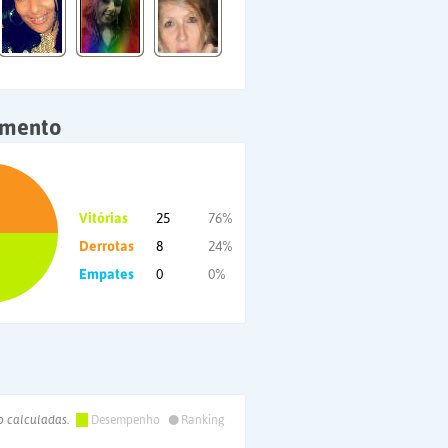
amento
Vitórias
25
76%
Derrotas
8
24%
Empates
0
0%
•
o calculadas.
Desempenho
Ranking