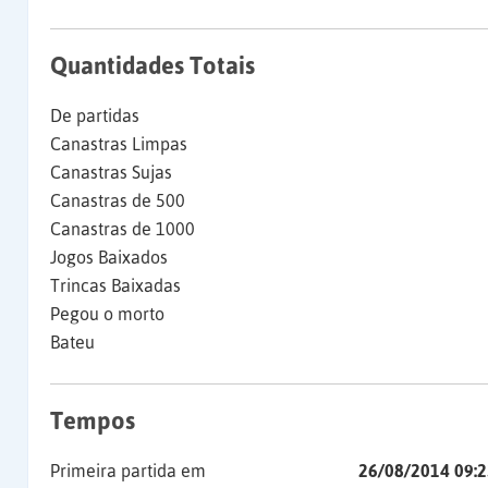
Quantidades Totais
De partidas
Canastras Limpas
Canastras Sujas
Canastras de 500
Canastras de 1000
Jogos Baixados
Trincas Baixadas
Pegou o morto
Bateu
Tempos
Primeira partida em
26/08/2014 09:2