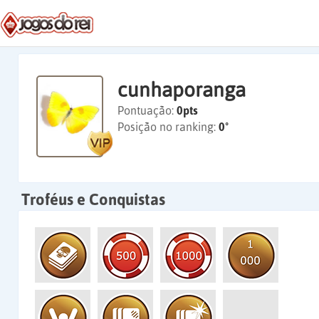
cunhaporanga
Pontuação:
0pts
Posição no ranking:
0º
Troféus e Conquistas