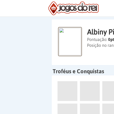
Albiny P
Pontuação:
0pt
Posição no ran
Troféus e Conquistas