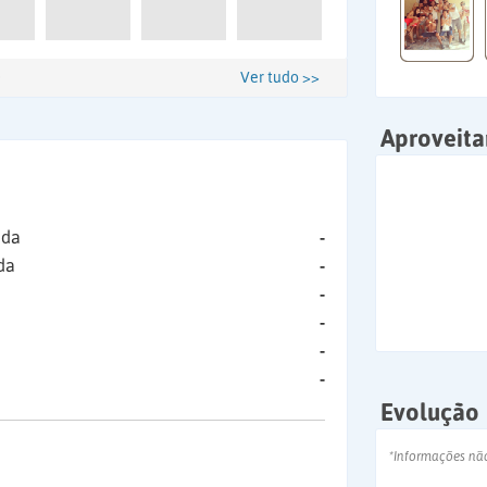
Ver tudo >>
Aproveit
ida
-
da
-
-
-
-
-
Evolução
*Informações nã