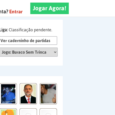
Jogar Agora!
nta?
Entrar
Liga:
Classificação pendente.
Ver caderninho de partidas