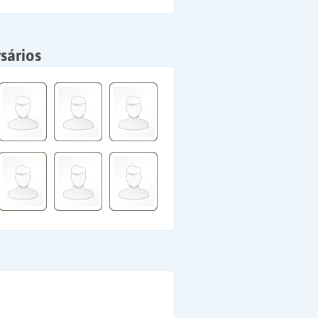
sários