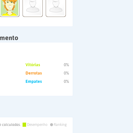
amento
Vitórias
0%
Derrotas
0%
Empates
0%
•
o calculadas.
Desempenho
Ranking