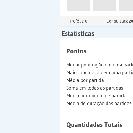
Troféus:
0
Conquistas:
20
Estatísticas
Pontos
Menor pontuação em uma part
Maior pontuação em uma parti
Média por partida
Soma em todas as partidas
Média por minuto de partida
Média de duração das partidas
Quantidades Totais