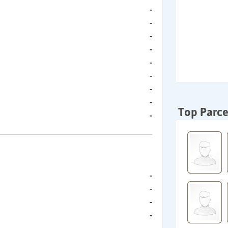
-
-
-
-
-
-
-
-
Top Parce
-
-
-
-
-