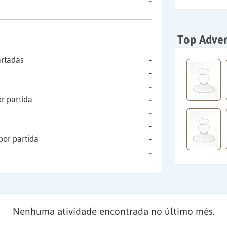
-
Top Adver
artadas
-
-
-
r partida
-
-
-
por partida
-
-
Nenhuma atividade encontrada no último mês.