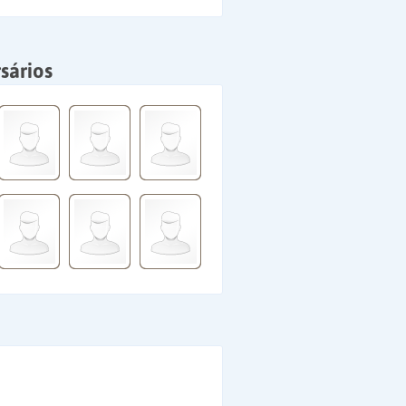
sários