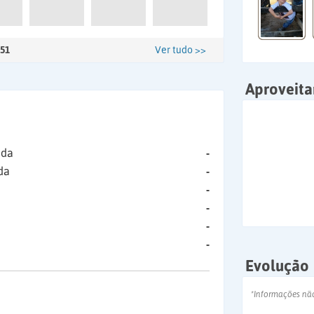
51
Ver tudo >>
Aproveit
ida
-
da
-
-
-
-
-
Evolução
*Informações nã