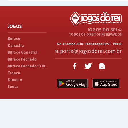
JOGOS
JOGOS DO REI ©
TODOS OS DIREITOS RESERVADOS
Buraco
No ar desde 2010 · Florianópolis/SC · Brasil
Canastra
suporte@jogosdorei.com.br
Buraco Canastra
Buraco Fechado
Buraco Fechado STBL
Tranca
Dominó
Sueca