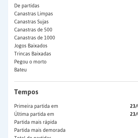
De partidas
Canastras Limpas
Canastras Sujas
Canastras de 500
Canastras de 1000
Jogos Baixados
Trincas Baixadas
Pegou o morto
Bateu
Tempos
Primeira partida em
23/
Última partida em
23/
Partida mais rápida
Partida mais demorada