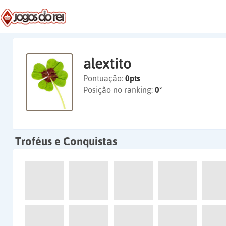
alextito
Pontuação:
0pts
Posição no ranking:
0º
Troféus e Conquistas