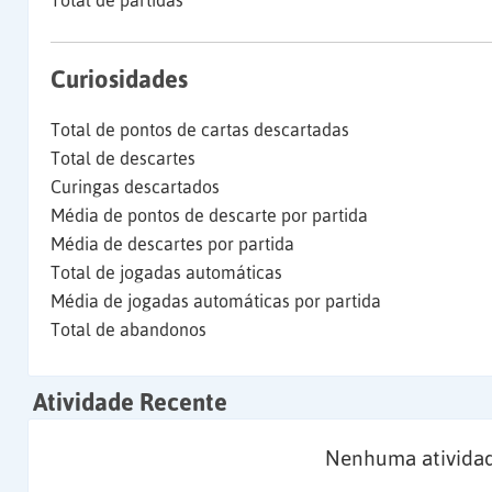
Total de partidas
Curiosidades
Total de pontos de cartas descartadas
Total de descartes
Curingas descartados
Média de pontos de descarte por partida
Média de descartes por partida
Total de jogadas automáticas
Média de jogadas automáticas por partida
Total de abandonos
Atividade Recente
Nenhuma atividad