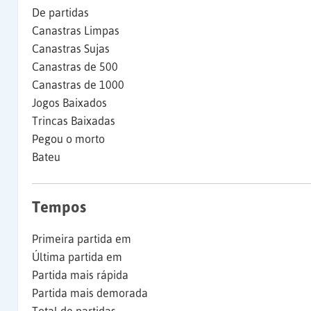
De partidas
Canastras Limpas
Canastras Sujas
Canastras de 500
Canastras de 1000
Jogos Baixados
Trincas Baixadas
Pegou o morto
Bateu
Tempos
Primeira partida em
Última partida em
Partida mais rápida
Partida mais demorada