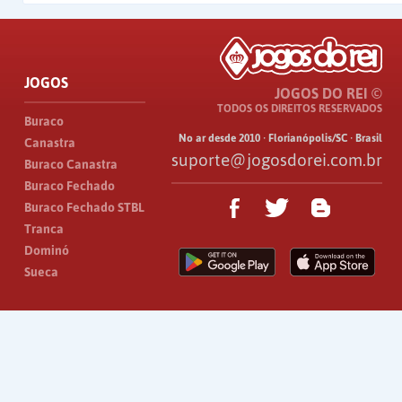
JOGOS
JOGOS DO REI ©
TODOS OS DIREITOS RESERVADOS
Buraco
No ar desde 2010 · Florianópolis/SC · Brasil
Canastra
suporte@jogosdorei.com.br
Buraco Canastra
Buraco Fechado
Buraco Fechado STBL
Tranca
Dominó
Sueca