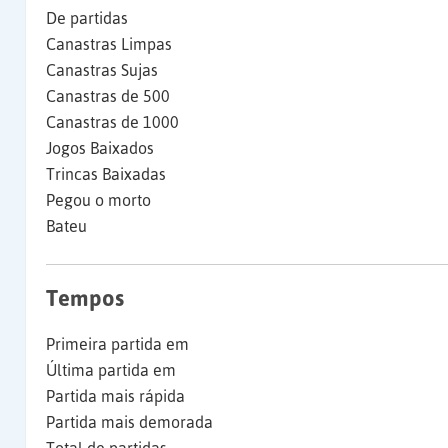
De partidas
Canastras Limpas
Canastras Sujas
Canastras de 500
Canastras de 1000
Jogos Baixados
Trincas Baixadas
Pegou o morto
Bateu
Tempos
Primeira partida em
Última partida em
Partida mais rápida
Partida mais demorada