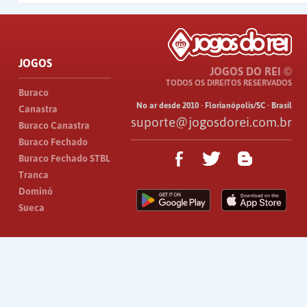
JOGOS
JOGOS DO REI ©
TODOS OS DIREITOS RESERVADOS
Buraco
No ar desde 2010 · Florianópolis/SC · Brasil
Canastra
suporte@jogosdorei.com.br
Buraco Canastra
Buraco Fechado
Buraco Fechado STBL
Tranca
Dominó
Sueca