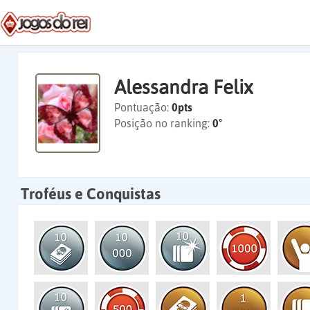
Alessandra Felix
Pontuação:
0pts
Posição no ranking:
0º
Troféus e Conquistas