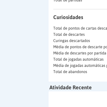
Total de partidas
Curiosidades
Total de pontos de cartas desc
Total de descartes
Curingas descartados
Média de pontos de descarte po
Média de descartes por partida
Total de jogadas automáticas
Média de jogadas automáticas 
Total de abandonos
Atividade Recente