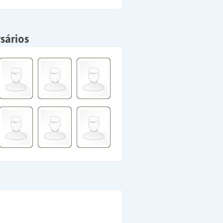
sários