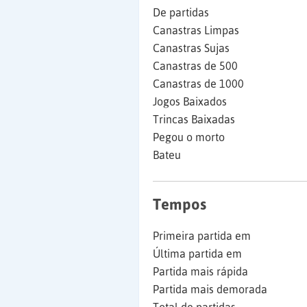
De partidas
Canastras Limpas
Canastras Sujas
Canastras de 500
Canastras de 1000
Jogos Baixados
Trincas Baixadas
Pegou o morto
Bateu
Tempos
Primeira partida em
Última partida em
Partida mais rápida
Partida mais demorada