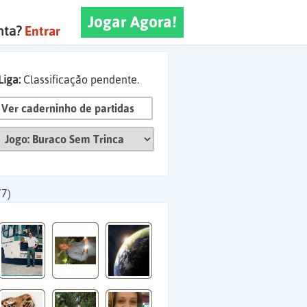
Jogar Agora!
nta?
Entrar
Liga:
Classificação pendente.
Ver caderninho de partidas
77)