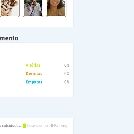
amento
Vitórias
0%
Derrotas
0%
Empates
0%
•
o calculadas.
Desempenho
Ranking