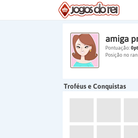
amiga p
Pontuação:
0pt
Posição no ran
Troféus e Conquistas