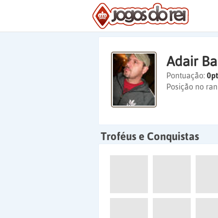
Adair Ba
Pontuação:
0pt
Posição no ran
Troféus e Conquistas