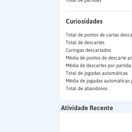
Total de partidas
Curiosidades
Total de pontos de cartas desc
Total de descartes
Curingas descartados
Média de pontos de descarte po
Média de descartes por partida
Total de jogadas automáticas
Média de jogadas automáticas 
Total de abandonos
Atividade Recente