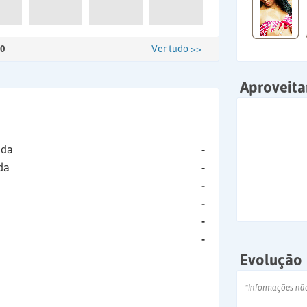
0
Ver tudo >>
Aproveit
ida
-
da
-
-
-
-
-
Evolução
*Informações nã