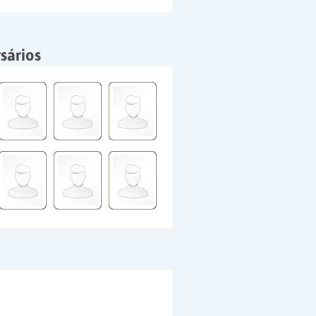
sários