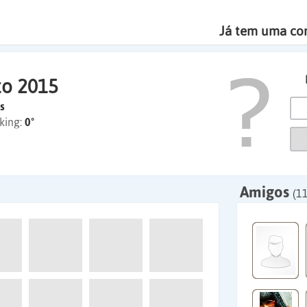
Já tem uma co
to 2015
s
king:
0º
Amigos
(1