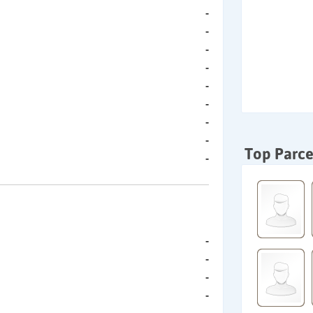
-
-
-
-
-
-
-
-
Top Parce
-
-
-
-
-