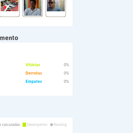
amento
Vitórias
0%
Derrotas
0%
Empates
0%
•
o calculadas.
Desempenho
Ranking