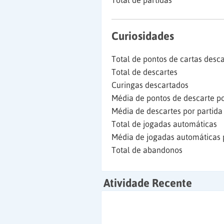
Total de partidas
Curiosidades
Total de pontos de cartas desc
Total de descartes
Curingas descartados
Média de pontos de descarte po
Média de descartes por partida
Total de jogadas automáticas
Média de jogadas automáticas 
Total de abandonos
Atividade Recente