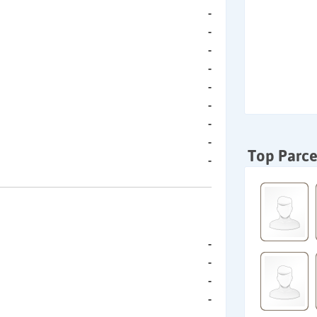
-
-
-
-
-
-
-
-
Top Parce
-
-
-
-
-