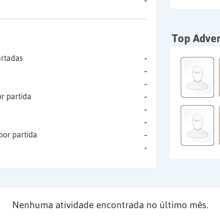
-
Top Adver
artadas
-
-
-
r partida
-
-
-
por partida
-
-
Nenhuma atividade encontrada no último mês.