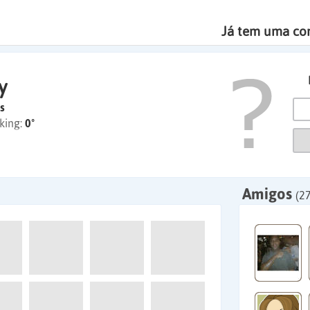
Já tem uma co
y
s
king:
0º
Amigos
(27