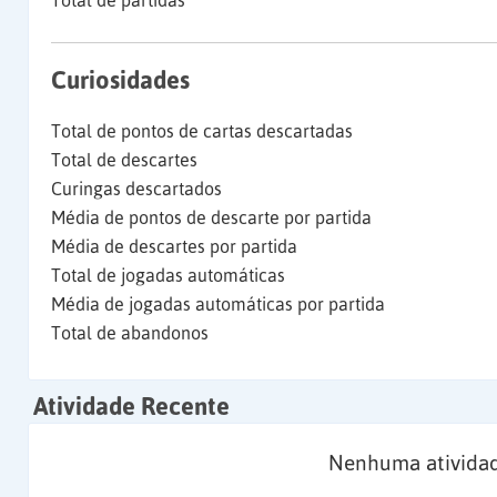
Total de partidas
Curiosidades
Total de pontos de cartas descartadas
Total de descartes
Curingas descartados
Média de pontos de descarte por partida
Média de descartes por partida
Total de jogadas automáticas
Média de jogadas automáticas por partida
Total de abandonos
Atividade Recente
Nenhuma atividad