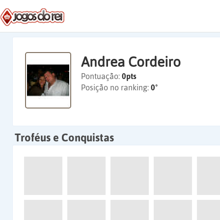
Andrea Cordeiro
Pontuação:
0pts
Posição no ranking:
0º
Troféus e Conquistas