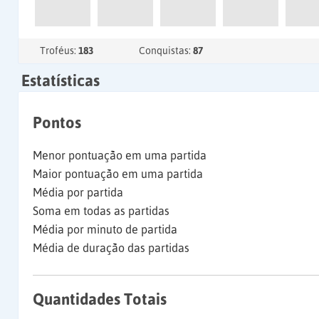
Troféus:
183
Conquistas:
87
Estatísticas
Pontos
Menor pontuação em uma partida
Maior pontuação em uma partida
Média por partida
Soma em todas as partidas
Média por minuto de partida
Média de duração das partidas
Quantidades Totais