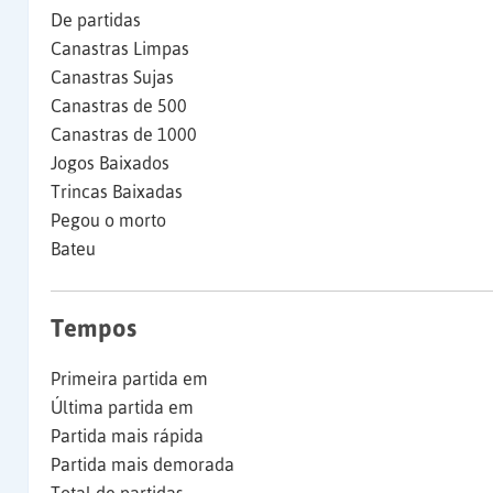
De partidas
Canastras Limpas
Canastras Sujas
Canastras de 500
Canastras de 1000
Jogos Baixados
Trincas Baixadas
Pegou o morto
Bateu
Tempos
Primeira partida em
Última partida em
Partida mais rápida
Partida mais demorada