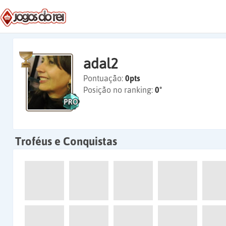
adal2
Pontuação:
0pts
Posição no ranking:
0º
Troféus e Conquistas