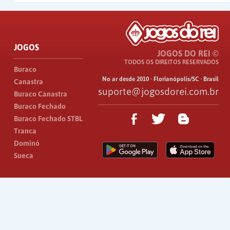
JOGOS
JOGOS DO REI ©
TODOS OS DIREITOS RESERVADOS
Buraco
No ar desde 2010 · Florianópolis/SC · Brasil
Canastra
suporte@jogosdorei.com.br
Buraco Canastra
Buraco Fechado
Buraco Fechado STBL
Tranca
Dominó
Sueca