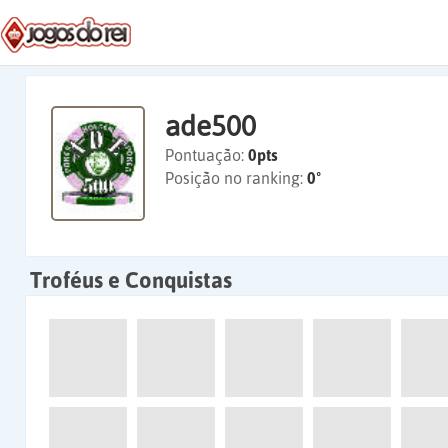
ade500
Pontuação:
0pts
Posição no ranking:
0º
Troféus e Conquistas