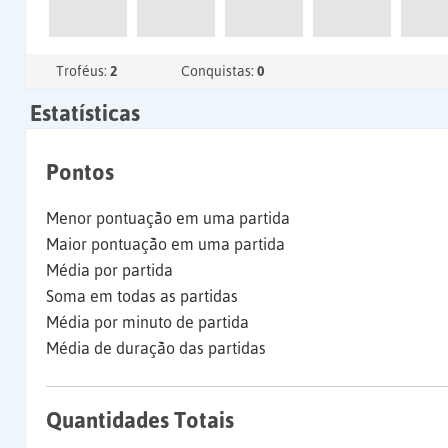
Troféus:
2
Conquistas:
0
Estatísticas
Pontos
Menor pontuação em uma partida
Maior pontuação em uma partida
Média por partida
Soma em todas as partidas
Média por minuto de partida
Média de duração das partidas
Quantidades Totais