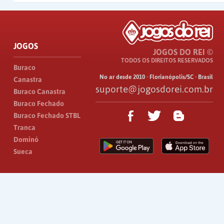
JOGOS
JOGOS DO REI ©
TODOS OS DIREITOS RESERVADOS
Buraco
No ar desde 2010 · Florianópolis/SC · Brasil
Canastra
suporte@jogosdorei.com.br
Buraco Canastra
Buraco Fechado
Buraco Fechado STBL
Tranca
Dominó
Sueca