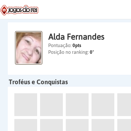
Alda Fernandes
Pontuação:
0pts
Posição no ranking:
0º
Troféus e Conquistas