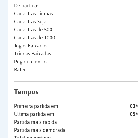
De partidas
Canastras Limpas
Canastras Sujas
Canastras de 500
Canastras de 1000
Jogos Baixados
Trincas Baixadas
Pegou o morto
Bateu
Tempos
Primeira partida em
03/
Última partida em
05/
Partida mais rápida
Partida mais demorada