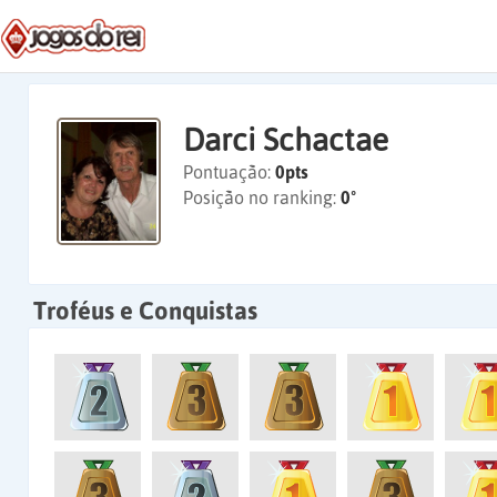
Darci Schactae
Pontuação:
0pts
Posição no ranking:
0º
Troféus e Conquistas