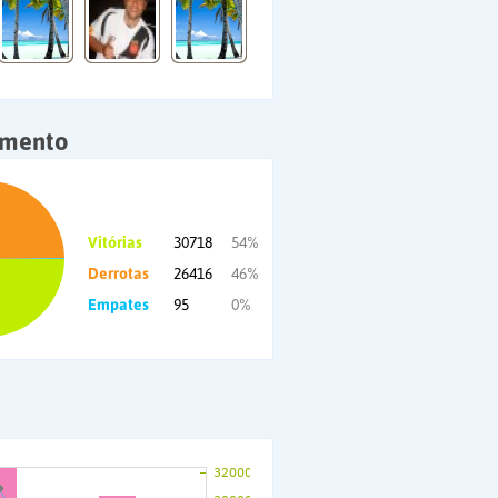
amento
Vitórias
30718
54%
Derrotas
26416
46%
Empates
95
0%