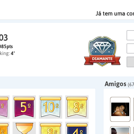
Já tem uma co
03
085pts
king:
4º
Amigos
(67