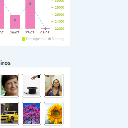
•
Desempenho
Ranking
iros