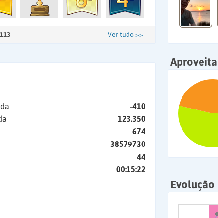
113
Ver tudo >>
Aproveit
ida
-410
da
123.350
674
38579730
44
00:15:22
Evolução