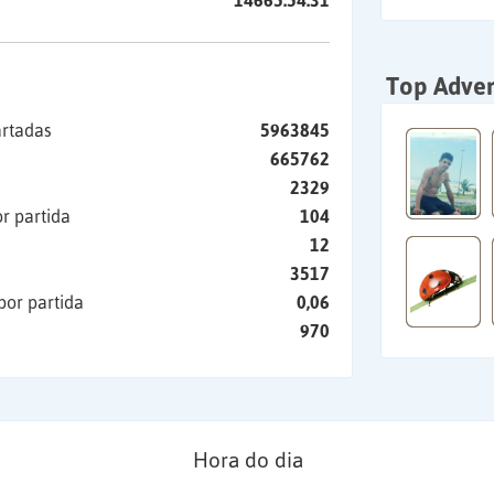
14665:54:31
Top Adver
artadas
5963845
665762
2329
r partida
104
12
3517
por partida
0,06
970
Hora do dia